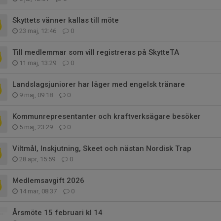
Skyttets vänner kallas till möte
23 maj, 12:46
0
Till medlemmar som vill registreras på SkytteTA
11 maj, 13:29
0
Landslagsjuniorer har läger med engelsk tränare
9 maj, 09:18
0
Kommunrepresentanter och kraftverksägare besöker
5 maj, 23:29
0
Viltmål, Inskjutning, Skeet och nästan Nordisk Trap
28 apr, 15:59
0
Medlemsavgift 2026
14 mar, 08:37
0
Årsmöte 15 februari kl 14