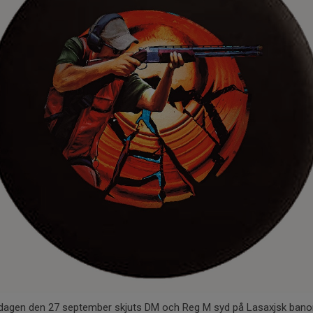
rdagen den 27 september skjuts DM och Reg M syd på Lasaxjsk bano