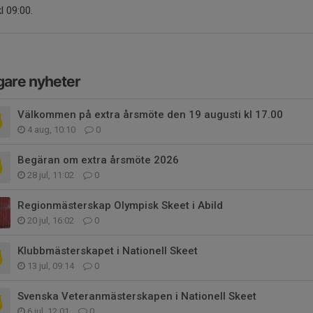
kl 09:00.
gare nyheter
Välkommen på extra årsmöte den 19 augusti kl 17.00
4 aug, 10:10
0
Begäran om extra årsmöte 2026
28 jul, 11:02
0
Regionmästerskap Olympisk Skeet i Abild
20 jul, 16:02
0
Klubbmästerskapet i Nationell Skeet
13 jul, 09:14
0
Svenska Veteranmästerskapen i Nationell Skeet
6 jul, 12:01
0