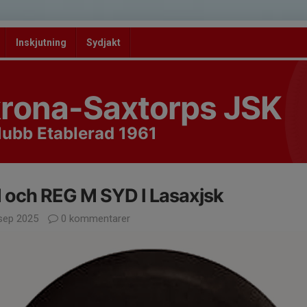
Inskjutning
Sydjakt
rona-Saxtorps JSK
lubb Etablerad 1961
och REG M SYD I Lasaxjsk
sep 2025
0 kommentarer