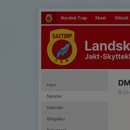
Nordisk Trap
Skeet
Viltmål
Landsk
Jakt-Skyttek
DM 
Hem
24 
Nyheter
Kalender
Bildgalleri