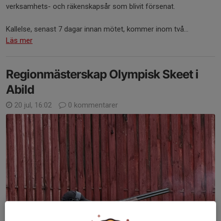
verksamhets- och räkenskapsår som blivit försenat.
Kallelse, senast 7 dagar innan mötet, kommer inom två...
Läs mer
Regionmästerskap Olympisk Skeet i
Abild
20 jul, 16:02
0 kommentarer