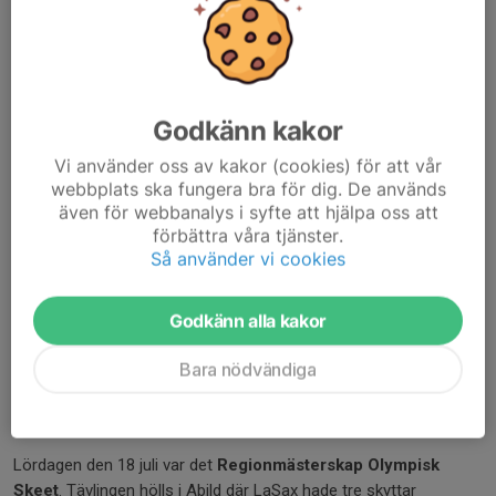
Godkänn kakor
Vi använder oss av kakor (cookies) för att vår
webbplats ska fungera bra för dig. De används
även för webbanalys i syfte att hjälpa oss att
förbättra våra tjänster.
Så använder vi cookies
Godkänn alla kakor
Bara nödvändiga
Stefan Nilsson in action
Lördagen den 18 juli var det
Regionmästerskap Olympisk
Skeet
. Tävlingen hölls i Abild där LaSax hade tre skyttar