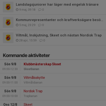
Landslagsjuniorer har läger med engelsk tränare
9 maj, 09:18
0
Kommunrepresentanter och kraftverksägare besöker
5 maj, 23:29
0
Viltmål, Inskjutning, Skeet och nästan Nordisk Trap
28 apr, 15:59
0
Kommande aktiviteter
Sön 9/8
Klubbmästerskap Skeet
09:00-12:30
Skeetbanan
Sön 9/8
Viltmålsskytte
09:00-11:00
Viltmålsbanan
Sön 9/8
Nordisk Trap
09:00-10:00
Trapbanan
Ons 12/8
Skeet