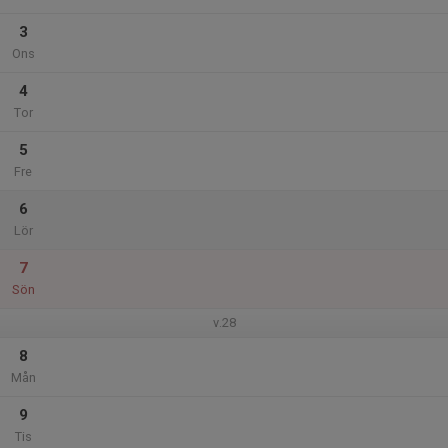
3
Ons
4
Tor
5
Fre
6
Lör
7
Sön
v.28
8
Mån
9
Tis