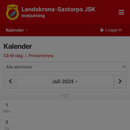
Landskrona-Saxtorps JSK
Inskjutning
Logga in
Kalender
Kalender
Gå till idag
|
Prenumerera
Juli 2024
v.27
1
Mån
2
Tis