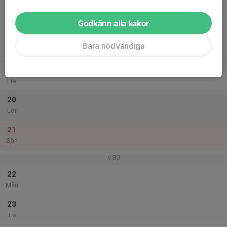
17
Ons
Godkänn alla kakor
18
Bara nödvändiga
Tor
19
Fre
20
Lör
21
Sön
v.30
22
Mån
23
Tis