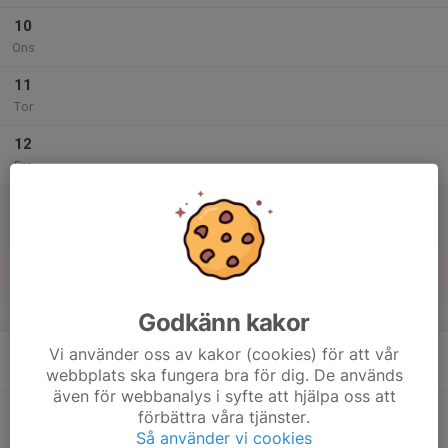
10
Ons
11
Tor
12
Fre
13
Lör
14
Sön
Godkänn kakor
v.29
15
Vi använder oss av kakor (cookies) för att vår
Mån
webbplats ska fungera bra för dig. De används
även för webbanalys i syfte att hjälpa oss att
16
förbättra våra tjänster.
Tis
Så använder vi cookies