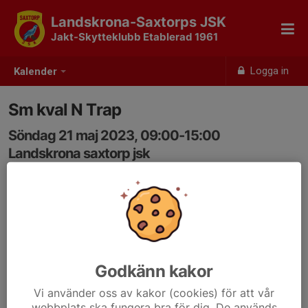
Landskrona-Saxtorps JSK
Jakt-Skytteklubb Etablerad 1961
Logga in
Kalender
Sm kval N Trap
Söndag 21 maj 2023, 09:00-15:00
Landskrona saxtorp jsk
Samling: 09:00
Godkänn kakor
Vi använder oss av kakor (cookies) för att vår
webbplats ska fungera bra för dig. De används