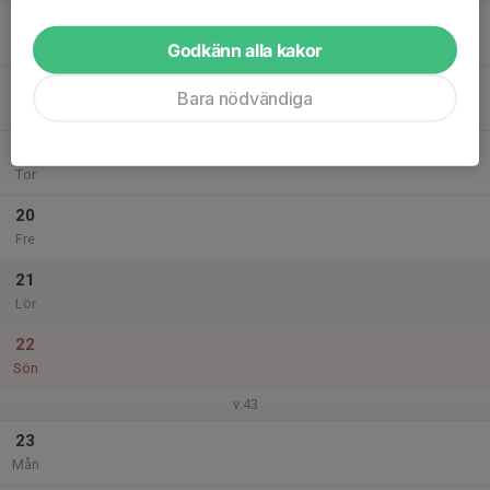
17
Tis
Godkänn alla kakor
18
Bara nödvändiga
Ons
19
Tor
20
Fre
21
Lör
22
Sön
v.43
23
Mån