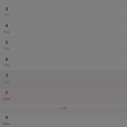
3
Tis
4
Ons
5
Tor
6
Fre
7
Lör
8
Sön
v.41
9
Mån