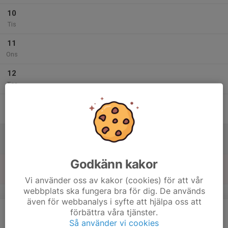
10
Tis
11
Ons
12
Tor
13
Fre
14
Lör
Godkänn kakor
15
Sön
Vi använder oss av kakor (cookies) för att vår
webbplats ska fungera bra för dig. De används
v.42
även för webbanalys i syfte att hjälpa oss att
16
förbättra våra tjänster.
Mån
Så använder vi cookies