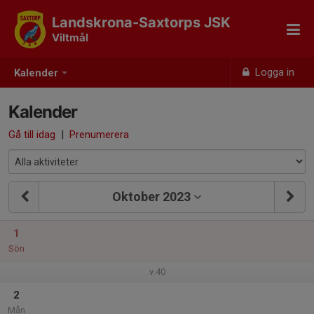
Landskrona-Saxtorps JSK
Viltmål
Logga in
Kalender
Kalender
Gå till idag
|
Prenumerera
Oktober 2023
1
Sön
v.40
2
Mån