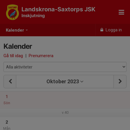
Landskrona-Saxtorps JSK
Inskjutning
Logga in
Kalender
Kalender
Gå till idag
|
Prenumerera
Oktober 2023
1
Sön
v.40
2
Mån