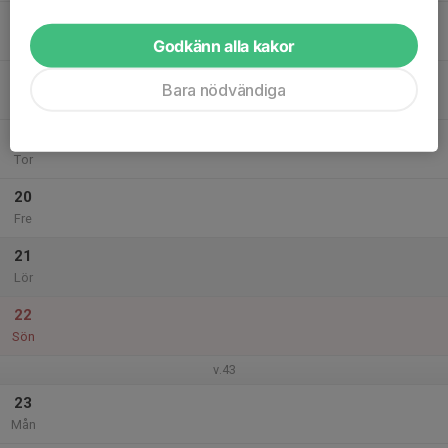
17
Tis
Godkänn alla kakor
18
Bara nödvändiga
Ons
19
Tor
20
Fre
21
Lör
22
Sön
v.43
23
Mån