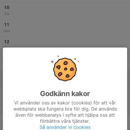
10
Tis
11
Ons
12
Tor
13
Fre
14
Lör
Godkänn kakor
15
Sön
Vi använder oss av kakor (cookies) för att vår
webbplats ska fungera bra för dig. De används
v.42
även för webbanalys i syfte att hjälpa oss att
16
förbättra våra tjänster.
Mån
Så använder vi cookies