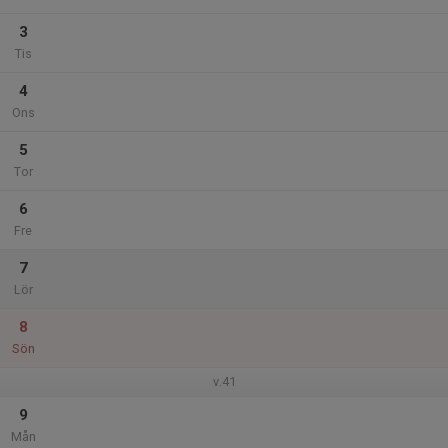
3
Tis
4
Ons
5
Tor
6
Fre
7
Lör
8
Sön
v.41
9
Mån